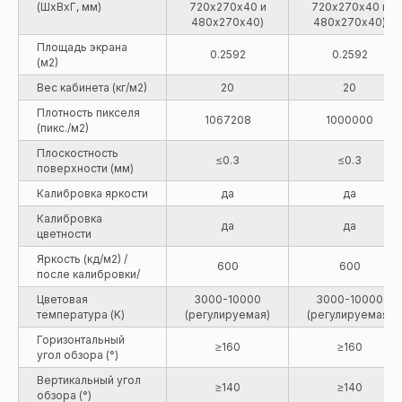
(ШxВxГ, мм)
720х270х40 и
720х270х40 и
480х270х40)
480х270х40)
Площадь экрана
0.2592
0.2592
(м2)
Вес кабинета (кг/м2)
20
20
Плотность пикселя
1067208
1000000
(пикс./м2)
Плоскостность
≤0.3
≤0.3
поверхности (мм)
Калибровка яркости
да
да
Калибровка
да
да
цветности
Яркость (кд/м2) /
600
600
после калибровки/
Цветовая
3000-10000
3000-10000
температура (K)
(регулируемая)
(регулируемая)
Горизонтальный
≥160
≥160
угол обзора (°)
Вертикальный угол
≥140
≥140
обзора (°)