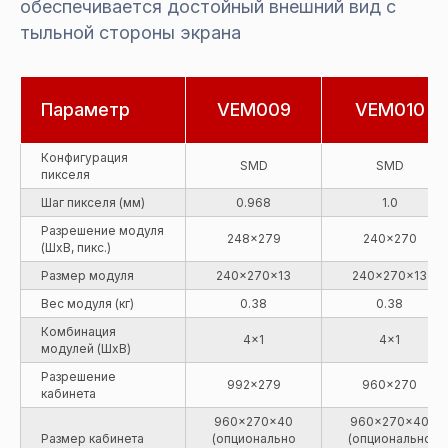
обеспечивается достойный внешний вид с
тыльной стороны экрана
Параметр
VEM009
VEM010
Конфигурация
SMD
SMD
пикселя
Шаг пикселя (мм)
0.968
1.0
Разрешение модуля
248x279
240x270
(ШхВ, пикс.)
Размер модуля
240x270x13
240x270x13
Вес модуля (кг)
0.38
0.38
Комбинация
4x1
4x1
модулей (ШxВ)
Разрешение
992x279
960x270
кабинета
960x270x40
960x270x40
Размер кабинета
(опционально
(опционально