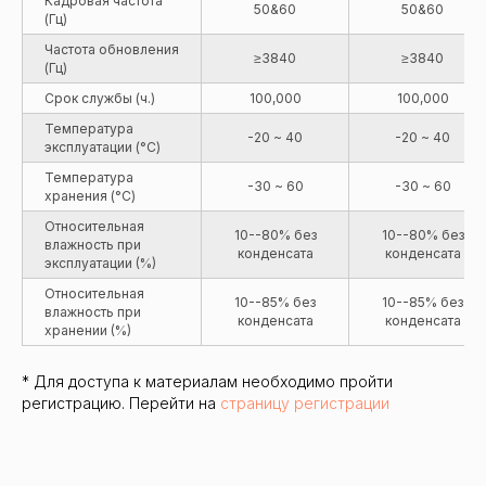
Кадровая частота
50&60
50&60
(Гц)
Частота обновления
≥3840
≥3840
(Гц)
Срок службы (ч.)
100,000
100,000
Температура
-20 ~ 40
-20 ~ 40
эксплуатации (°C)
Температура
-30 ~ 60
-30 ~ 60
хранения (°C)
Относительная
10--80% без
10--80% без
влажность при
конденсата
конденсата
эксплуатации (%)
Относительная
10--85% без
10--85% без
влажность при
конденсата
конденсата
хранении (%)
* Для доступа к материалам необходимо пройти
регистрацию. Перейти на
страницу регистрации