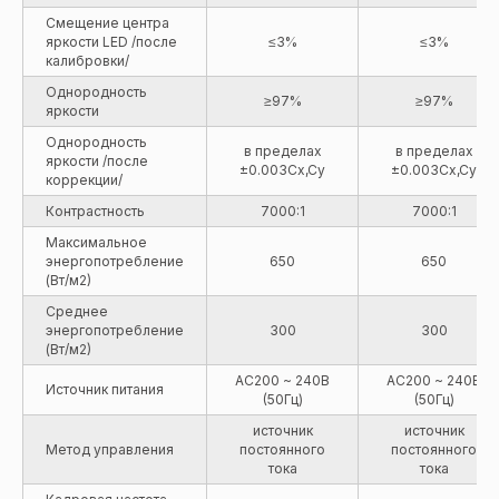
Смещение центра
яркости LED /после
≤3%
≤3%
калибровки/
Однородность
≥97%
≥97%
яркости
Однородность
в пределах
в пределах
яркости /после
±0.003Cx,Cy
±0.003Cx,Cy
коррекции/
Контрастность
7000:1
7000:1
Максимальное
энергопотребление
650
650
(Вт/м2)
Среднее
энергопотребление
300
300
(Вт/м2)
AC200 ~ 240В
AC200 ~ 240В
Источник питания
(50Гц)
(50Гц)
источник
источник
Метод управления
постоянного
постоянного
тока
тока